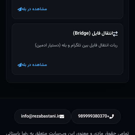
مشاهده در بله
انتقال فایل (Bridge)
ربات انتقال فایل بین تلگرام و بله (دستیار ادمین)
مشاهده در بله
info@rezabastani.ir
+989999380370
تمامی حقوق مادی و معنوی این وب‌سایت متعلق به رضا باستانی