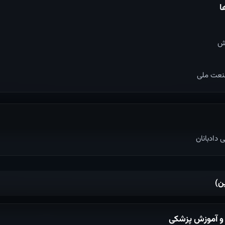
ا
ش
عت ملی
دادبانان
ن)
 و آموزش پزشکی