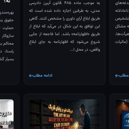
نه؟
دغه‌های
به موجب ماده ۴۸۵ قانون آیین دادرسی
ادلانه
مدنی، به طرفین اجازه داده شده است که
بهره‌مند
 تشخیص
طریق ابلاغ آرای داوری را مشخص کنند. گاهی
حقوق بنی
شه مشکل
این توافق به این شکل در می‌آید که ابلاغ از
حمایت ا
أت‌ها،
طریق «اظهارنامه» باشد. اما فاجعه از جایی
سازوکار
(مالیات
شروع می‌شود که اظهارنامه به جای ابلاغ
محاکم بد
واقعی، در محل ا...
راستا، د
بسیار گشا
 مطلب
ادامه مطلب