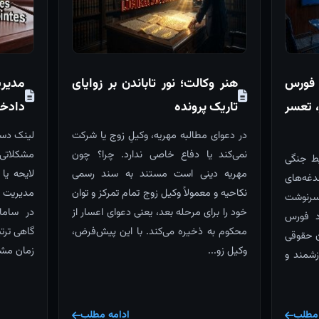
 فورس
هنر وکالت؛ نور تاباندن بر زوایای
مدیر
، تعسر
تاریک پرونده
دادخو
در دعوای مطالبه مهریه، وکیلِ زوج یا شرکت
نمی‌کند یا دفاع خاصی ندارد. چرا؟ چون
مشکلاتی 
ط جنگی
مهریه دینی است مستند به سند رسمی
لایحه یا
دغه‌های
نکاحیه و معمولاً وکیل زوج تمام تمرکز و توان
مدیریت ض
سرنوشت
خود را برای مرحله بعد، یعنی دعوای اعسار از
در سامان
اد فورس
محکوم به ذخیره می‌کند. با این پیش‌فرض،
گاهی ترتی
ن حقوقی
وکیل زو...
زمان مشا
رزشمند و
 مطلب
ادامه مطلب